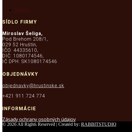
Sledova
SÍDLO FIRMY
Miroslav Šeliga,
Pod Brehom 208/1,
029 52 Hruštín,
IČO: 44335610,
DIČ: 1080174546,
IČ DPH: SK1080174546
OBJEDNÁVKY
objednavky@hrustinske.sk
+421 911 724 774
INFORMÁCIE
Zásady ochrany osobných údajov
© 2026 All Rights Reserved | Created by:
RABBITSTUDIO