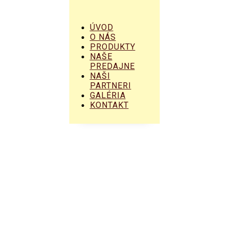
ÚVOD
O NÁS
PRODUKTY
NAŠE
PREDAJNE
NAŠI
PARTNERI
GALÉRIA
KONTAKT